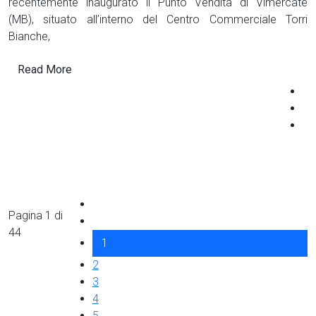
recentemente inaugurato il Punto Vendita di Vimercate
(MB), situato all’interno del Centro Commerciale Torri
Bianche,
Read More
Pagina 1 di
44
1
2
3
4
5