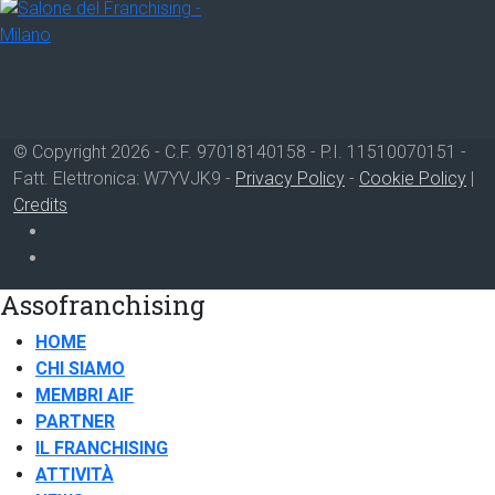
© Copyright 2026 - C.F. 97018140158 - P.I. 11510070151 -
Fatt. Elettronica: W7YVJK9 -
Privacy Policy
-
Cookie Policy
|
Credits
Assofranchising
HOME
CHI SIAMO
MEMBRI AIF
PARTNER
IL FRANCHISING
ATTIVITÀ