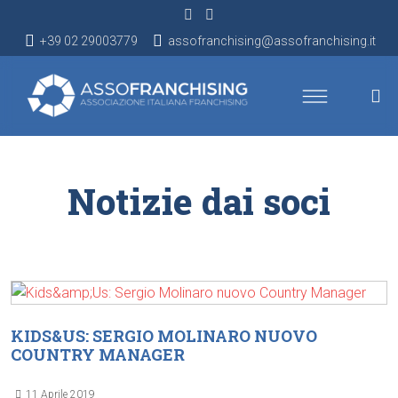
+39 02 29003779
assofranchising@assofranchising.it
Notizie dai soci
KIDS&US: SERGIO MOLINARO NUOVO
COUNTRY MANAGER
11 Aprile 2019