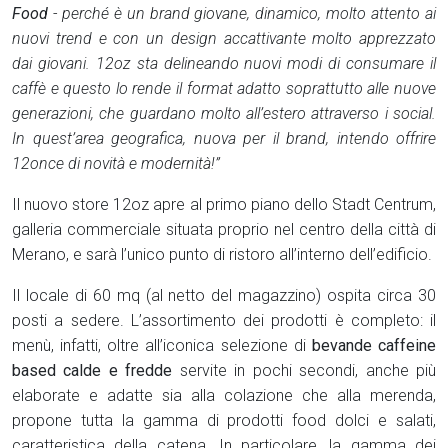
Food
- perché è un brand giovane, dinamico, molto attento ai
nuovi trend e con un design accattivante molto apprezzato
dai giovani. 12oz sta delineando nuovi modi di consumare il
caffè e questo lo rende il format adatto soprattutto alle nuove
generazioni, che guardano molto all’estero attraverso i social.
In quest’area geografica, nuova per il brand, intendo offrire
12once di novità e modernità!”
Il nuovo store 12oz apre al primo piano dello Stadt Centrum,
galleria commerciale situata proprio nel centro della città di
Merano, e sarà l’unico punto di ristoro all’interno dell’edificio.
Il locale di 60 mq (al netto del magazzino) ospita circa 30
posti a sedere. L’assortimento dei prodotti è completo: il
menù, infatti, oltre all’iconica selezione di
bevande caffeine
based calde e fredde
servite in pochi secondi, anche più
elaborate e adatte sia alla colazione che alla merenda,
propone tutta la gamma di prodotti food dolci e salati,
caratteristica della catena. In particolare, la gamma dei