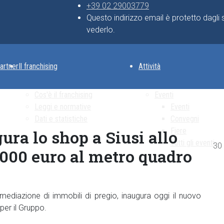
+39 02 29003779
Questo indirizzo email è protetto dagli
vederlo.
artner
Il franchising
Attività
Cos'è il franchising
Eventi
Leggi e normative
Eventi
Dati e statistiche
Convegni
Fiere
ura lo shop a Siusi allo
Tutti gli eventi
Det
30
8.000 euro al metro quadro
ermediazione di immobili di pregio, inaugura oggi il nuovo
 per il Gruppo.