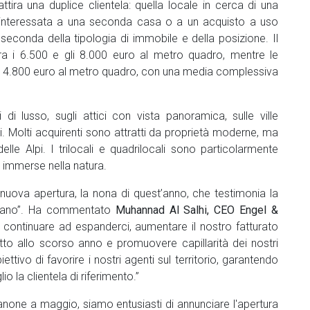
ttira una duplice clientela: quella locale in cerca di una
 interessata a una seconda casa o a un acquisto a uso
seconda della tipologia di immobile e della posizione. Il
a i 6.500 e gli 8.000 euro al metro quadro, mentre le
0 e i 4.800 euro al metro quadro, con una media complessiva
i lusso, sugli attici con vista panoramica, sulle ville
ati. Molti acquirenti sono attratti da proprietà moderne, ma
elle Alpi. I trilocali e quadrilocali sono particolarmente
le immerse nella natura.
nuova apertura, la nona di quest’anno, che testimonia la
taliano”. Ha commentato
Muhannad Al Salhi, CEO
Engel &
 è continuare ad espanderci, aumentare il nostro fatturato
tto allo scorso anno e promuovere capillarità dei nostri
ettivo di favorire i nostri agenti sul territorio, garantendo
o la clientela di riferimento.”
none a maggio, siamo entusiasti di annunciare l'apertura