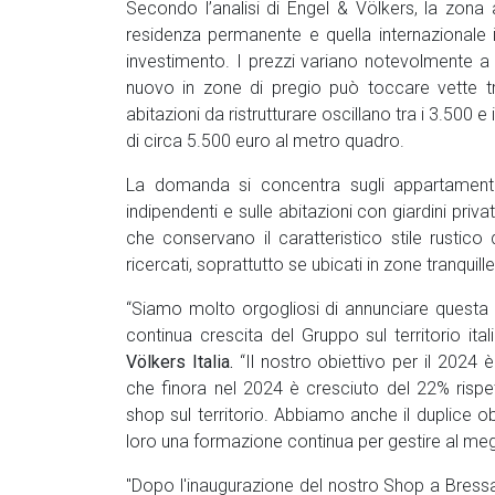
Secondo l’analisi di Engel & Völkers, la zona a
residenza permanente e quella internazionale
investimento. I prezzi variano notevolmente a 
nuovo in zone di pregio può toccare vette tr
abitazioni da ristrutturare oscillano tra i 3.50
di circa 5.500 euro al metro quadro.
La domanda si concentra sugli appartamenti d
indipendenti e sulle abitazioni con giardini priv
che conservano il caratteristico stile rustico d
ricercati, soprattutto se ubicati in zone tranquil
“Siamo molto orgogliosi di annunciare questa 
continua crescita del Gruppo sul territorio i
Völkers Italia.
“Il nostro obiettivo per il 2024
che finora nel 2024 è cresciuto del 22% rispe
shop sul territorio. Abbiamo anche il duplice obi
loro una formazione continua per gestire al megli
"Dopo l'inaugurazione del nostro Shop a Bressa