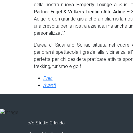
della nostra nuova
Property Lounge
a Siusi a
Partner Engel &
Völkers Trentino Alto Adige – S
Adige, è con grande gioia che ampliamo la no
una crescita per la nostra azienda, ma anche un'o
personalizzati."
L’area di Siusi allo Sciliar, situata nel cuore
panorami spettacolari grazie alla vicinanza all
perfetta per chi desidera praticare attività spo
trekking, turismo e golf.
Prec
Avanti
c/o Studio Orlando