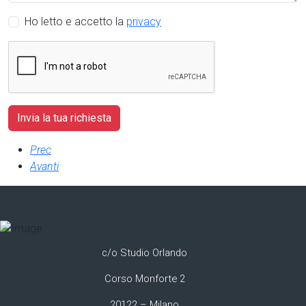
Ho letto e accetto la
privacy
Prec
Avanti
c/o Studio Orlando
Corso Monforte 2
20122 – Milano