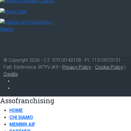
© Copyright 2026 - C.F. 97018140158 - P.I. 11510070151 -
Fatt. Elettronica: W7YVJK9 -
Privacy Policy
-
Cookie Policy
|
Credits
Assofranchising
HOME
CHI SIAMO
MEMBRI AIF