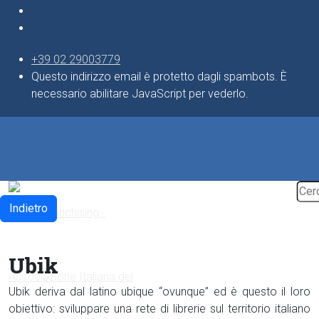
+39 02 29003779
Questo indirizzo email è protetto dagli spambots. È
necessario abilitare JavaScript per vederlo.
Indietro
Ubik
Ubik deriva dal latino ubique “ovunque” ed è questo il loro
obiettivo: sviluppare una rete di librerie sul territorio italiano