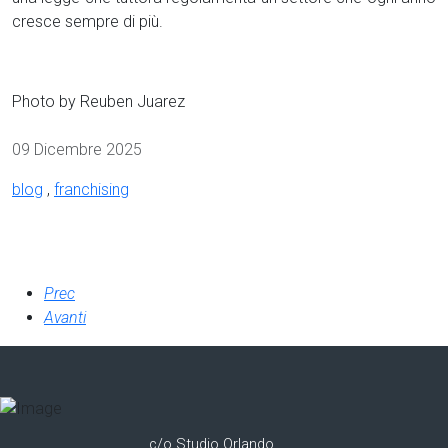
cresce sempre di più.
Photo by Reuben Juarez
Dettagli
09 Dicembre 2025
blog
,
franchising
Prec
Avanti
c/o Studio Orlando