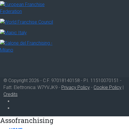
© Copyright 2026 - C.F. 97018140158 - P.I. 11510070151 -
Fatt. Elettronica: W7YVJK9 -
Privacy Policy
-
Cookie Policy
|
Credits
Assofranchising