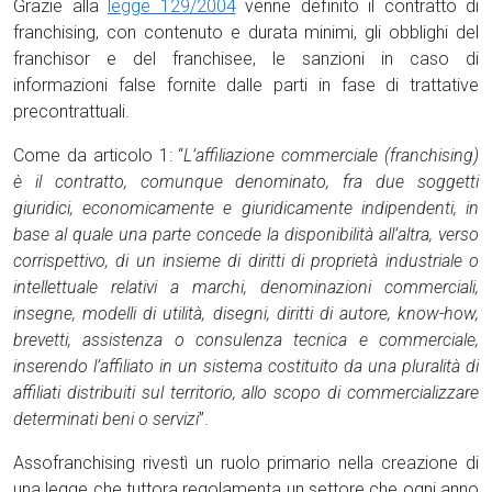
Grazie alla
legge 129/2004
venne definito il contratto di
franchising, con contenuto e durata minimi, gli obblighi del
franchisor e del franchisee, le sanzioni in caso di
informazioni false fornite dalle parti in fase di trattative
precontrattuali.
Come da articolo 1: “
L’affiliazione commerciale (franchising)
è il contratto, comunque denominato, fra due soggetti
giuridici, economicamente e giuridicamente indipendenti, in
base al quale una parte concede la disponibilità all’altra, verso
corrispettivo, di un insieme di diritti di proprietà industriale o
intellettuale relativi a marchi, denominazioni commerciali,
insegne, modelli di utilità, disegni, diritti di autore, know-how,
brevetti, assistenza o consulenza tecnica e commerciale,
inserendo l’affiliato in un sistema costituito da una pluralità di
affiliati distribuiti sul territorio, allo scopo di commercializzare
determinati beni o servizi
”.
Assofranchising rivestì un ruolo primario nella creazione di
una legge che tuttora regolamenta un settore che ogni anno